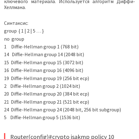
ключевого материала. Используется алгоритм Диффи-
Хеллмана.
Синтаксис:
group
{
1
|
2
|
5 …
}
no
group
1 Diffie-Hellman group 1 (768 bit)
14 Diffie-Hellman group 14 (2048 bit)
15 Diffie-Hellman group 15 (3072 bit)
16 Diffie-Hellman group 16 (4096 bit)
19 Diffie-Hellman group 19 (256 bit ecp)
2 Diffie-Hellman group 2 (1024 bit)
20 Diffie-Hellman group 20 (384 bit ecp)
21 Diffie-Hellman group 21 (521 bit ecp)
24 Diffie-Hellman group 24 (2048 bit, 256 bit subgroup)
5 Diffie-Hellman group 5 (1536 bit)
Router(config)#crypto isakmp policy 10