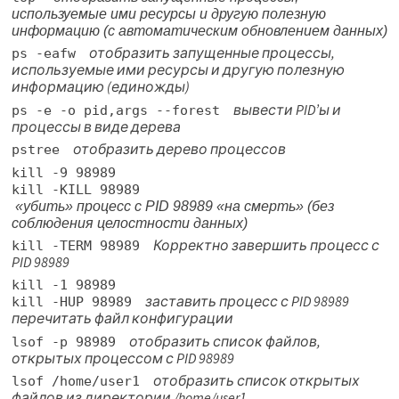
используемые ими ресурсы и другую полезную
информацию (с автоматическим обновлением данных)
отобразить запущенные процессы,
ps -eafw
используемые ими ресурсы и другую полезную
информацию (единожды)
вывести PID’ы и
ps -e -o pid,args --forest
процессы в виде дерева
отобразить дерево процессов
pstree
kill -9 98989
kill -KILL 98989
«убить» процесс с PID 98989 «на смерть» (без
соблюдения целостности данных)
Корректно завершить процесс с
kill -TERM 98989
PID 98989
kill -1 98989
заставить процесс с PID 98989
kill -HUP 98989
перечитать файл конфигурации
отобразить список файлов,
lsof -p 98989
открытых процессом с PID 98989
отобразить список открытых
lsof /home/user1
файлов из директории /home/user1