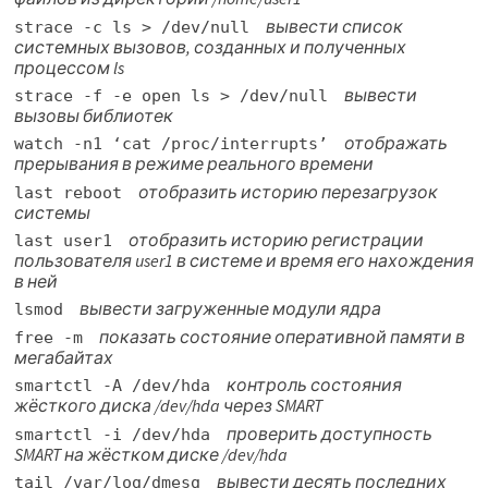
вывести список
strace -c ls > /dev/null
системных вызовов, созданных и полученных
процессом ls
вывести
strace -f -e open ls > /dev/null
вызовы библиотек
отображать
watch -n1 ‘cat /proc/interrupts’
прерывания в режиме реального времени
отобразить историю перезагрузок
last reboot
системы
отобразить историю регистрации
last user1
пользователя user1 в системе и время его нахождения
в ней
вывести загруженные модули ядра
lsmod
показать состояние оперативной памяти в
free -m
мегабайтах
контроль состояния
smartctl -A /dev/hda
жёсткого диска /dev/hda через SMART
проверить доступность
smartctl -i /dev/hda
SMART на жёстком диске /dev/hda
вывести десять последних
tail /var/log/dmesg