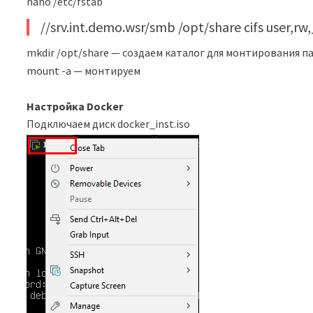
nano /etc/fstab
//srv.int.demo.wsr/smb /opt/share cifs user,rw
mkdir /opt/share — создаем каталог для монтирования п
mount -a — монтируем
Настройка Docker
Подключаем диск docker_inst.iso