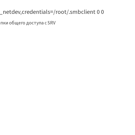
,_netdev,credentials=/root/.smbclient 0 0
апки общего доступа с SRV