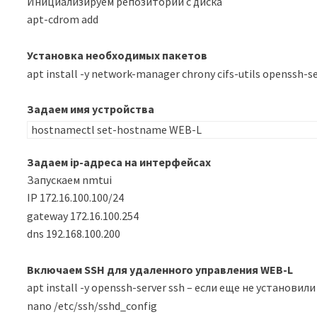
Инициализируем репозиторий с диска
apt-cdrom add
Установка необходимых пакетов
apt install -y network-manager chrony cifs-utils openssh-se
Задаем имя устройства
hostnamectl set-hostname WEB-L
Задаем ip-адреса на интерфейсах
Запускаем nmtui
IP 172.16.100.100/24
gateway 172.16.100.254
dns 192.168.100.200
Включаем SSH для удаленного управления WEB-L
apt install -y openssh-server ssh – если еще не установили
nano /etc/ssh/sshd_config